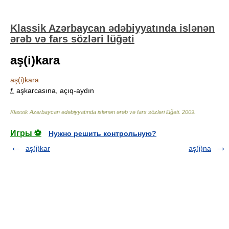
Klassik Azərbaycan ədəbiyyatında islənən
ərəb və fars sözləri lüğəti
aş(i)kara
aş(i)kara
f.
aşkarcasına, açıq-aydın
Klassik Azərbaycan ədəbiyyatında islənən ərəb və fars sözləri lüğəti
.
2009
.
Игры ⚽
Нужно решить контрольную?
aş(i)kar
aş(i)na