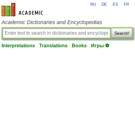
RU
DE
ES
FR
en-academic.com
Academic Dictionaries and Encyclopedias
Search!
Interpretations
Translations
Books
Игры ⚽