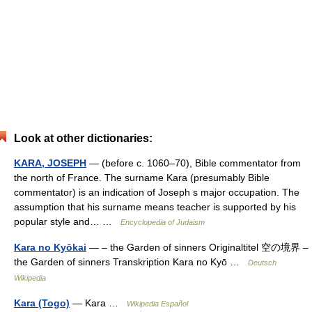
Look at other dictionaries:
KARA, JOSEPH
— (before c. 1060–70), Bible commentator from
the north of France. The surname Kara (presumably Bible
commentator) is an indication of Joseph s major occupation. The
assumption that his surname means teacher is supported by his
popular style and… …
Encyclopedia of Judaism
Kara no Kyōkai
— – the Garden of sinners Originaltitel 空の境界 –
the Garden of sinners Transkription Kara no Kyō …
Deutsch
Wikipedia
Kara (Togo)
— Kara …
Wikipedia Español